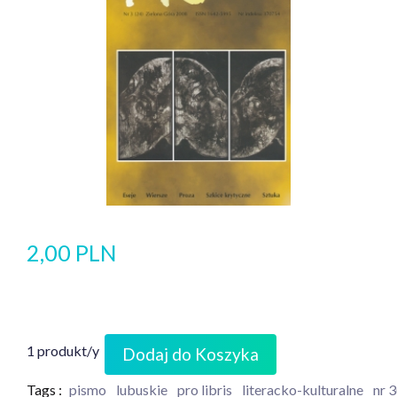
2,00 PLN
1 produkt/y
Dodaj do Koszyka
Tags :
pismo
lubuskie
pro libris
literacko-kulturalne
nr 