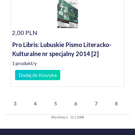
2,00 PLN
Pro Libris: Lubuskie Pismo Literacko-
Kulturalne nr specjalny 2014 [2]
1 produkt/y
Dodaj do Koszyka
3
4
5
6
7
8
Wyników 1 - 21 z 2008