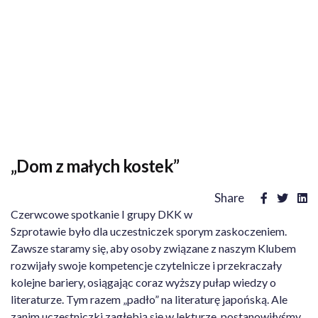
„Dom z małych kostek”
Share
Czerwcowe spotkanie I grupy DKK w
Szprotawie było dla uczestniczek sporym zaskoczeniem.
Zawsze staramy się, aby osoby związane z naszym Klubem
rozwijały swoje kompetencje czytelnicze i przekraczały
kolejne bariery, osiągając coraz wyższy pułap wiedzy o
literaturze. Tym razem „padło” na literaturę japońską. Ale
zanim uczestniczki zagłębią się w lekturze, postanowiłyśmy