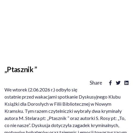
„Ptasznik ”
Share
We wtorek (2.06.2026 r.) odbyło się
ostatnie przed wakacjami spotkanie Dyskusyjnego Klubu
Książki dla Dorosłych w Filii Bibliotecznej w Nowym
Kramsku. Tym razem czytelniczki wybrały dwa kryminały
autora M. Stelara pt: „Ptasznik ” oraz autorki S. Rosy pt: „To,
co nie nasze”. Dyskusja dotyczyła zagadek kryminalnych,
motywów bohaterów oraz tajemnic i emocji towarzyszącym