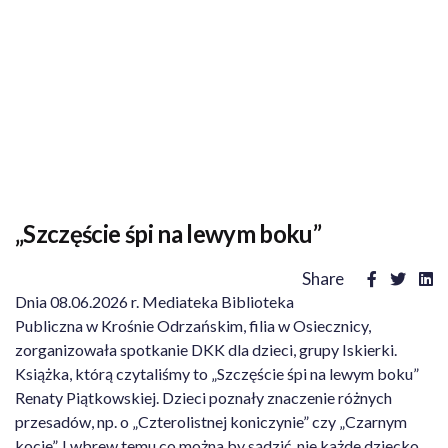
„Szczęście śpi na lewym boku”
Share
Dnia 08.06.2026 r. Mediateka Biblioteka
Publiczna w Krośnie Odrzańskim, filia w Osiecznicy,
zorganizowała spotkanie DKK dla dzieci, grupy Iskierki.
Książka, którą czytaliśmy to „Szczęście śpi na lewym boku”
Renaty Piątkowskiej. Dzieci poznały znaczenie różnych
przesadów, np. o „Czterolistnej koniczynie” czy „Czarnym
kocie”. I wbrew temu co można by sądzić, nie każde dziecko