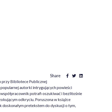
wsletter
Pomoc
A
O NAS
KONTAKT
Share
o przy Bibliotece Publicznej
j popularnej autorki intrygujących powieści
 współpracownik potrafi oszukiwać i bezlitośnie
szokującym odkryciu. Poruszona w książce
zek doskonałym pretekstem do dyskusji o tym,