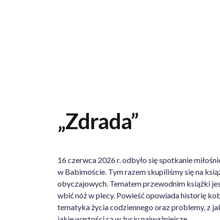
informacja@biblioteka.zgora.pl
+48 68 45 32
KATALOGI
E-NORWID
„Zdrada”
16 czerwca 2026 r. odbyło się spotkanie miłośni
w Babimoście. Tym razem skupiliśmy się na książc
obyczajowych. Tematem przewodnim książki jest 
wbić nóż w plecy. Powieść opowiada historię ko
tematyka życia codziennego oraz problemy, z jak
jakie wartości są w życiu najważniejsze.