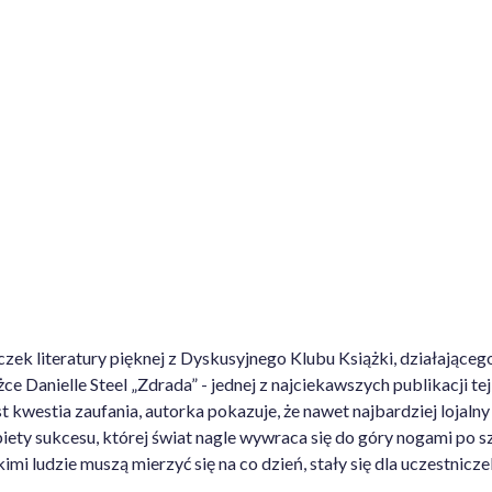
Ne
 600
OFERTA
WYDARZENI
czek literatury pięknej z Dyskusyjnego Klubu Książki, działająceg
e Danielle Steel „Zdrada” - jednej z najciekawszych publikacji te
kwestia zaufania, autorka pokazuje, że nawet najbardziej lojalny
biety sukcesu, której świat nagle wywraca się do góry nogami po 
imi ludzie muszą mierzyć się na co dzień, stały się dla uczestnic