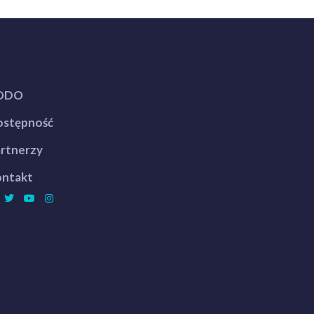
ODO
stępność
rtnerzy
ntakt