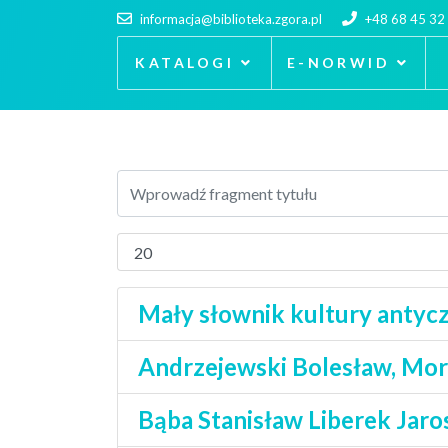
informacja@biblioteka.zgora.pl
+48 68 45 32
KATALOGI
E-NORWID
Mały słownik kultury antycz
Andrzejewski Bolesław, Mory
Bąba Stanisław Liberek Jaro