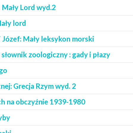
: Mały Lord wyd.2
ały lord
i Józef: Mały leksykon morski
słownik zoologiczny : gady i płazy
ego
nej: Grecja Rzym wyd. 2
ch na obczyźnie 1939-1980
yby