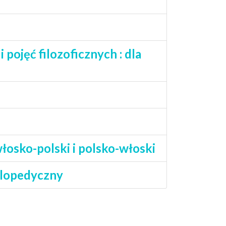
pojęć filozoficznych : dla
łosko-polski i polsko-włoski
klopedyczny