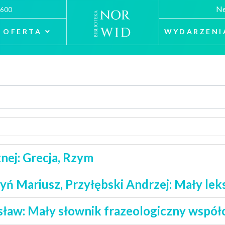
Ne
 600
OFERTA
WYDARZENI
nej: Grecja, Rzym
ń Mariusz, Przyłębski Andrzej: Mały lek
sław: Mały słownik frazeologiczny współ