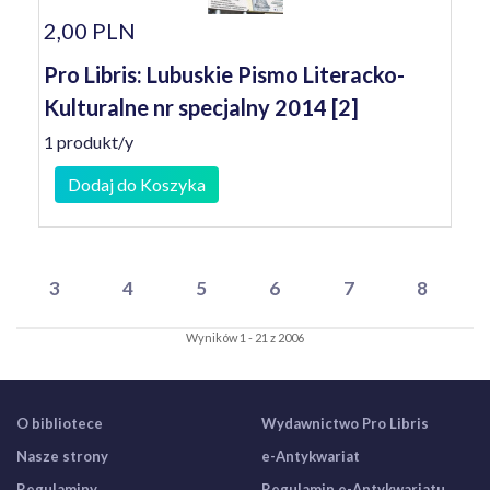
2,00 PLN
Pro Libris: Lubuskie Pismo Literacko-
Kulturalne nr specjalny 2014 [2]
1 produkt/y
Dodaj do Koszyka
3
4
5
6
7
8
Wyników 1 - 21 z 2006
O bibliotece
Wydawnictwo Pro Libris
Nasze strony
e-Antykwariat
Regulaminy
Regulamin e-Antykwariatu