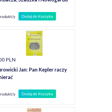
Dodaj do Koszyka
produkt/y
00 PLN
rowicki Jan: Pan Kepler raczy
ierać
Dodaj do Koszyka
produkt/y