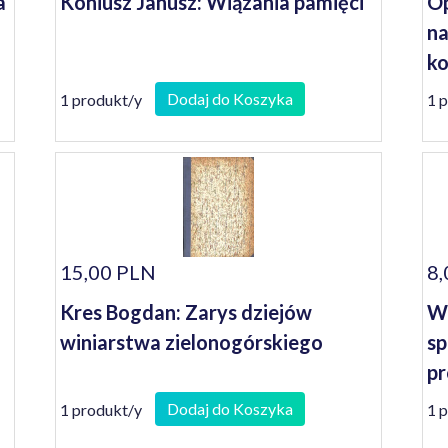
a
Koniusz Janusz: Wiązania pamięci
Op
na
ko
se
Dodaj do Koszyka
1 produkt/y
1 
15,00 PLN
8,
Kres Bogdan: Zarys dziejów
W 
winiarstwa zielonogórskiego
sp
pr
Śr
Dodaj do Koszyka
1 produkt/y
1 
1