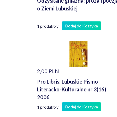
Odzyskane gniazda: proza i poezj
o Ziemi Lubuskiej
Dodaj do Koszyka
1 produkt/y
2,00 PLN
Pro Libris: Lubuskie Pismo
Literacko-Kulturalne nr 3(16)
2006
Dodaj do Koszyka
1 produkt/y