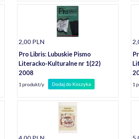
2,00 PLN
2,
Pro Libris: Lubuskie Pismo
Pr
Literacko-Kulturalne nr 1(22)
Li
2008
2
Dodaj do Koszyka
1 produkt/y
1 
4,00 PLN
5,