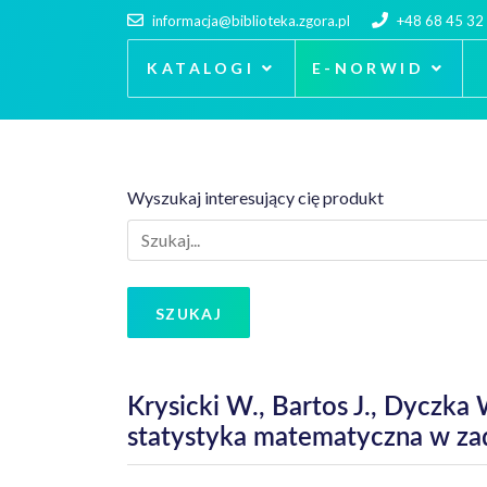
informacja@biblioteka.zgora.pl
+48 68 45 32
KATALOGI
E-NORWID
Wyszukaj interesujący cię produkt
SZUKAJ
Krysicki W., Bartos J., Dyczk
statystyka matematyczna w za