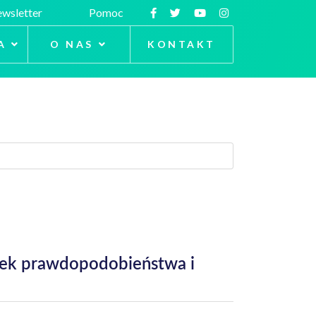
wsletter
Pomoc
A
O NAS
KONTAKT
unek prawdopodobieństwa i