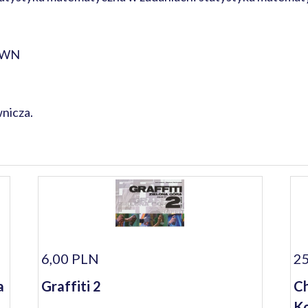
 PWN
nicza.
6,00 PLN
25
a
Graffiti 2
Ch
Ko