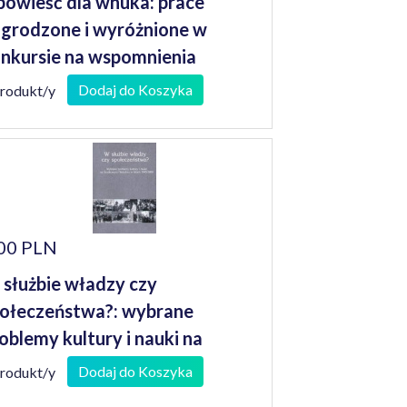
owieść dla wnuka: prace
grodzone i wyróżnione w
nkursie na wspomnienia
niorów
Dodaj do Koszyka
produkt/y
00 PLN
służbie władzy czy
ołeczeństwa?: wybrane
oblemy kultury i nauki na
odkowym Nadodrzu w latach
Dodaj do Koszyka
produkt/y
945-1989