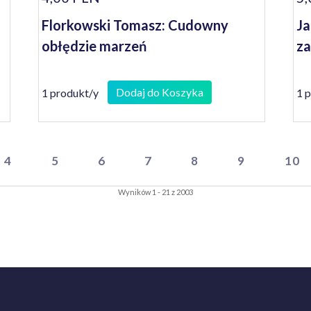
Florkowski Tomasz: Cudowny
Ja
obłędzie marzeń
z
Dodaj do Koszyka
1 produkt/y
1 
4
5
6
7
8
9
10
Wyników 1 - 21 z 2003