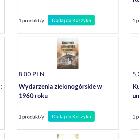
Dodaj do Koszyka
1 produkt/y
1 
8,00 PLN
5,
:
Wydarzenia zielonogórskie w
Ku
1960 roku
um
Dodaj do Koszyka
1 produkt/y
1 