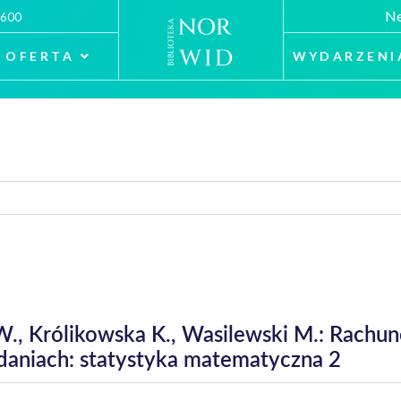
Ne
 600
OFERTA
WYDARZENI
a W., Królikowska K., Wasilewski M.: Rach
daniach: statystyka matematyczna 2