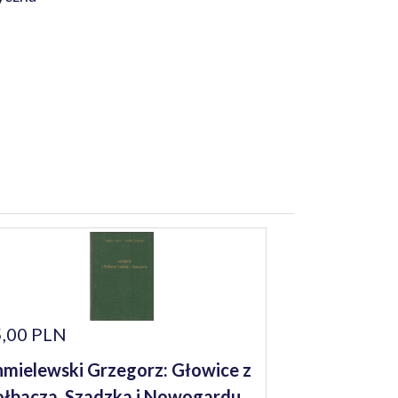
,00 PLN
mielewski Grzegorz: Głowice z
łbacza, Szadzka i Nowogardu