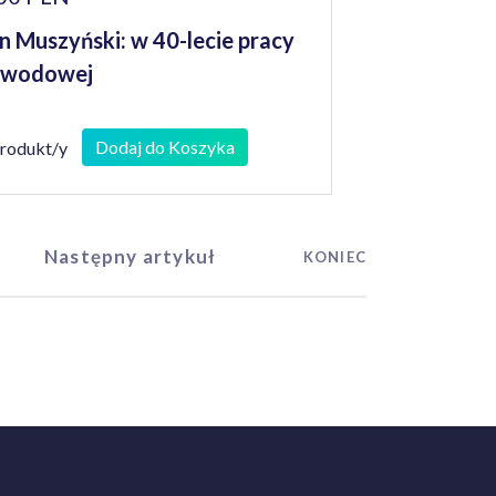
n Muszyński: w 40-lecie pracy
awodowej
Dodaj do Koszyka
produkt/y
Następny artykuł
KONIEC