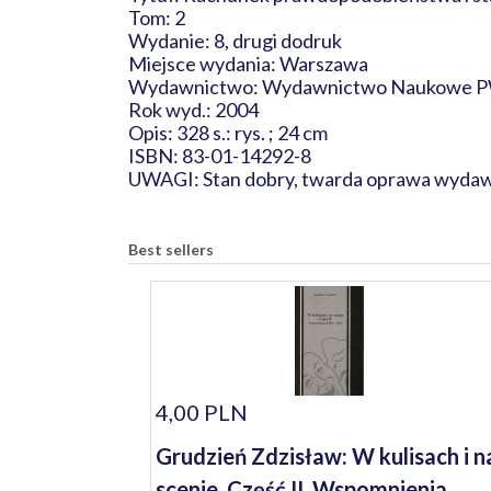
Tom: 2
Wydanie: 8, drugi dodruk
Miejsce wydania: Warszawa
Wydawnictwo: Wydawnictwo Naukowe
Rok wyd.: 2004
Opis: 328 s.: rys. ; 24 cm
ISBN: 83-01-14292-8
UWAGI: Stan dobry, twarda oprawa wydaw
Best sellers
4,00 PLN
Grudzień Zdzisław: W kulisach i n
scenie. Część II. Wspomnienia