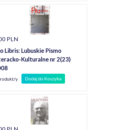
00 PLN
o Libris: Lubuskie Pismo
teracko-Kulturalne nr 2(23)
008
Dodaj do Koszyka
produkt/y
00 PLN