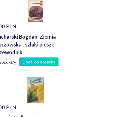
00 PLN
charski Bogdan: Ziemia
rzowska : szlaki piesze:
zewodnik
Dodaj do Koszyka
produkt/y
00 PLN