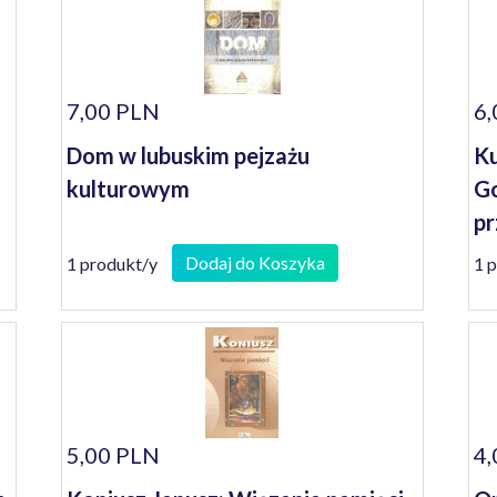
7,00 PLN
6,
Dom w lubuskim pejzażu
Ku
kulturowym
Go
pr
Dodaj do Koszyka
1 produkt/y
1 
5,00 PLN
4,