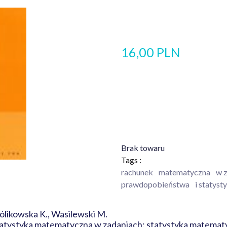
16,00 PLN
Brak towaru
Tags :
rachunek
matematyczna
w 
prawdopobieństwa
i statyst
rólikowska K., Wasilewski M.
atystyka matematyczna w zadaniach: statystyka matemat