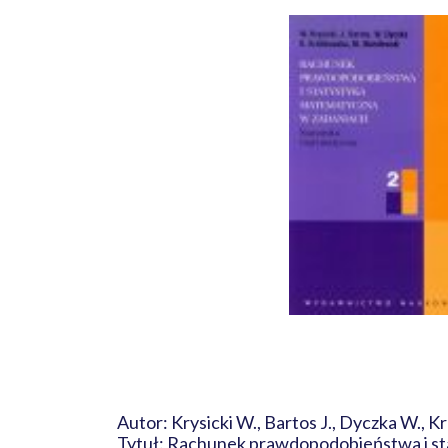
Autor: Krysicki W., Bartos J., Dyczka W., K
Tytuł: Rachunek prawdopodobieństwa i st