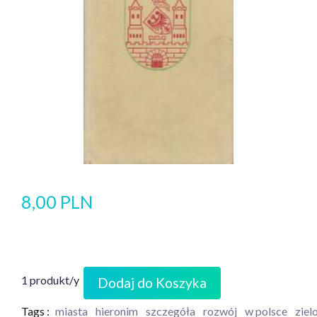
8,00 PLN
1 produkt/y
Dodaj do Koszyka
Tags :
miasta
hieronim
szczegóła
rozwój
w polsce
ziel