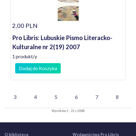
2,00 PLN
Pro Libris: Lubuskie Pismo Literacko-
Kulturalne nr 2(19) 2007
1 produkt/y
Dodaj do Koszyka
3
4
5
6
7
8
Wyników 1 - 21 z 2008
O bibliotece
Wydawnictwo Pro Libris