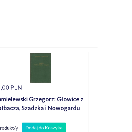
,00 PLN
mielewski Grzegorz: Głowice z
łbacza, Szadzka i Nowogardu
Dodaj do Koszyka
produkt/y