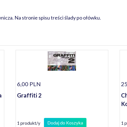
cza. Na stronie spisu treści ślady po ołówku.
6,00 PLN
25
a
Graffiti 2
Ch
Ko
Dodaj do Koszyka
1 produkt/y
1 