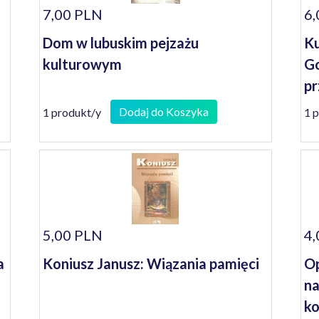
7,00 PLN
6,
Dom w lubuskim pejzażu
Ku
kulturowym
Go
pr
Dodaj do Koszyka
1 produkt/y
1 
5,00 PLN
4,
a
Koniusz Janusz: Wiązania pamięci
Op
na
ko