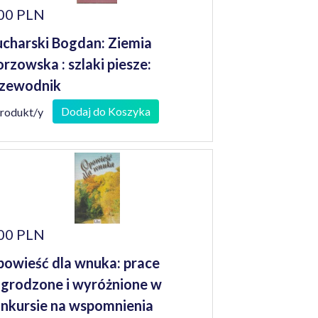
00 PLN
charski Bogdan: Ziemia
rzowska : szlaki piesze:
zewodnik
Dodaj do Koszyka
produkt/y
00 PLN
owieść dla wnuka: prace
grodzone i wyróżnione w
nkursie na wspomnienia