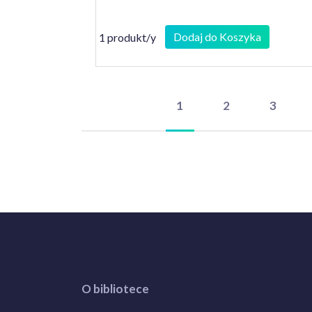
Dodaj do Koszyka
1 produkt/y
1
2
3
O bibliotece