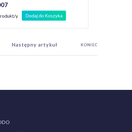
007
Dodaj do Koszyka
produkt/y
Następny artykuł
KONIEC
ODO