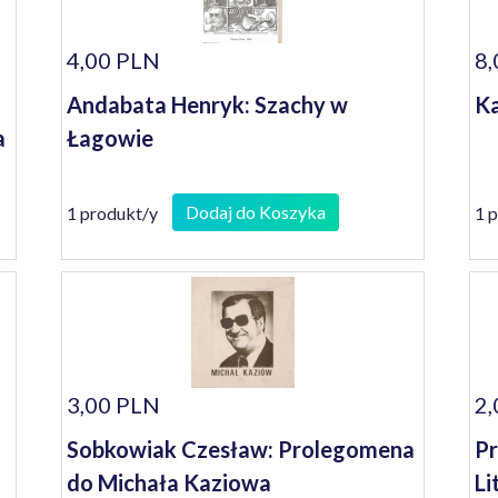
4,00 PLN
8,
Andabata Henryk: Szachy w
Ka
a
Łagowie
Dodaj do Koszyka
1 produkt/y
1 
3,00 PLN
2,
Sobkowiak Czesław: Prolegomena
Pr
do Michała Kaziowa
Li