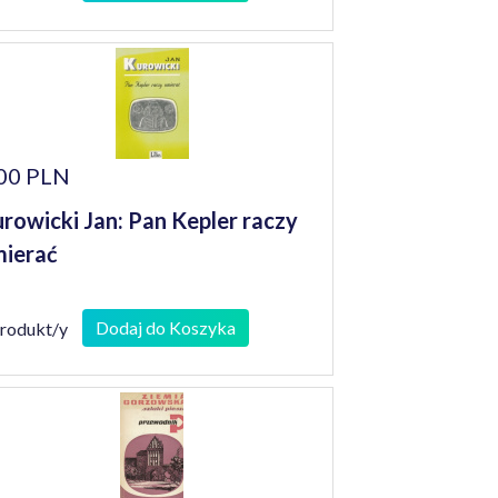
00 PLN
rowicki Jan: Pan Kepler raczy
ierać
Dodaj do Koszyka
produkt/y