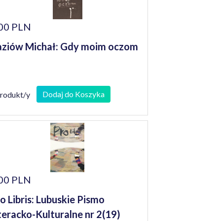
00 PLN
ziów Michał: Gdy moim oczom
Dodaj do Koszyka
produkt/y
00 PLN
o Libris: Lubuskie Pismo
teracko-Kulturalne nr 2(19)