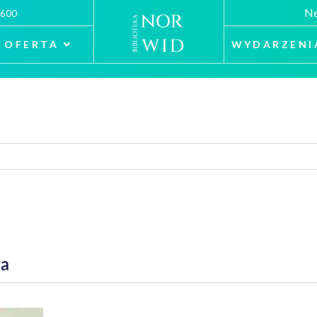
Ne
 600
OFERTA
WYDARZENI
ła