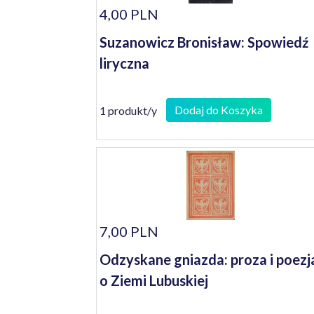
4,00 PLN
Suzanowicz Bronisław: Spowiedź
liryczna
Dodaj do Koszyka
1 produkt/y
7,00 PLN
Odzyskane gniazda: proza i poezj
o Ziemi Lubuskiej