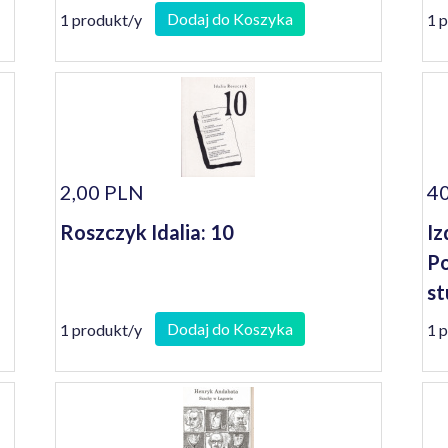
se
Dodaj do Koszyka
1 produkt/y
1 
2,00 PLN
40
Roszczyk Idalia: 10
Iz
Po
st
Dodaj do Koszyka
1 produkt/y
1 