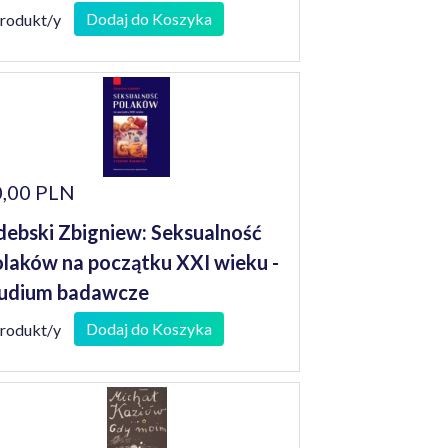
niorów
Dodaj do Koszyka
produkt/y
,00 PLN
debski Zbigniew: Seksualność
laków na początku XXI wieku -
udium badawcze
Dodaj do Koszyka
produkt/y