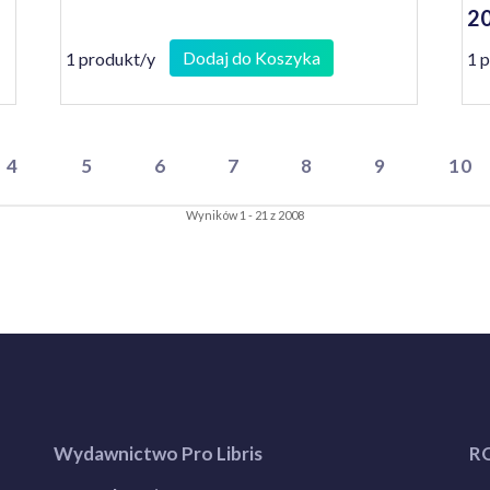
2
Dodaj do Koszyka
1 produkt/y
1 
4
5
6
7
8
9
10
Wyników 1 - 21 z 2008
Wydawnictwo Pro Libris
R