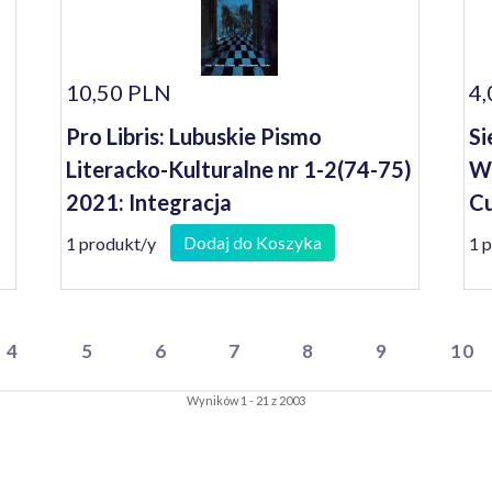
10,50 PLN
4,
Pro Libris: Lubuskie Pismo
Si
Literacko-Kulturalne nr 1-2(74-75)
Wi
2021: Integracja
Cu
Dodaj do Koszyka
1 produkt/y
1 
4
5
6
7
8
9
10
Wyników 1 - 21 z 2003