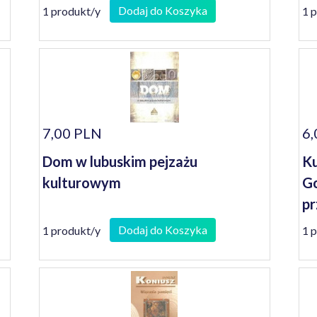
Dodaj do Koszyka
1 produkt/y
1 
7,00 PLN
6,
Dom w lubuskim pejzażu
Ku
kulturowym
Go
pr
Dodaj do Koszyka
1 produkt/y
1 