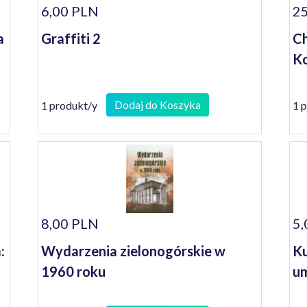
6,00 PLN
25
a
Graffiti 2
Ch
Ko
Dodaj do Koszyka
1 produkt/y
1 
8,00 PLN
5,
:
Wydarzenia zielonogórskie w
Ku
1960 roku
um