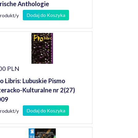
rische Anthologie
Dodaj do Koszyka
produkt/y
00 PLN
o Libris: Lubuskie Pismo
teracko-Kulturalne nr 2(27)
009
Dodaj do Koszyka
produkt/y