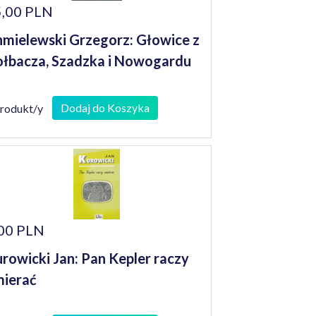
,00 PLN
mielewski Grzegorz: Głowice z
łbacza, Szadzka i Nowogardu
Dodaj do Koszyka
produkt/y
00 PLN
rowicki Jan: Pan Kepler raczy
ierać