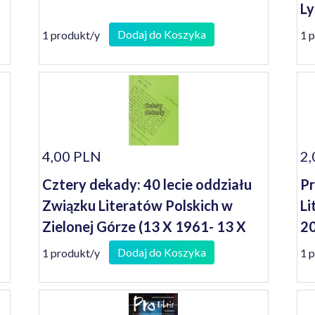
Ly
Dodaj do Koszyka
1 produkt/y
1 
4,00 PLN
2,
Cztery dekady: 40 lecie oddziału
Pr
Związku Literatów Polskich w
Li
Zielonej Górze (13 X 1961- 13 X
2
2001)
Dodaj do Koszyka
1 produkt/y
1 