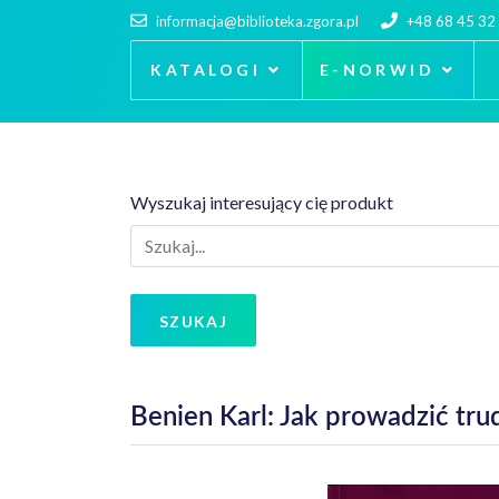
informacja@biblioteka.zgora.pl
+48 68 45 32
KATALOGI
E-NORWID
Wyszukaj interesujący cię produkt
SZUKAJ
Benien Karl: Jak prowadzić t