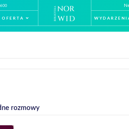
Ne
 600
OFERTA
WYDARZENI
rudne rozmowy