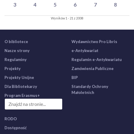
3
4
5
6
7
8
Wyników 1 - 21 z 2008
O bibliotece
Wydawnictwo Pro Libris
Nasze strony
e-Antykwariat
Regulaminy
Regulamin e-Antykwariatu
Projekty
Zamówienia Publiczne
Projekty Unijne
BIP
Dla Bibliotekarzy
Standardy Ochrony
Małoletnich
Program Erasmus+
RODO
Dostępność