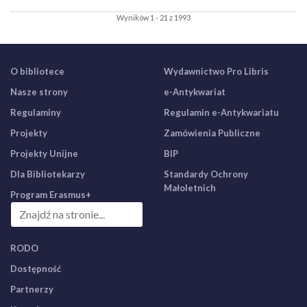
Wyników 1 - 21 z 1993
O bibliotece
Wydawnictwo Pro Libris
Nasze strony
e-Antykwariat
Regulaminy
Regulamin e-Antykwariatu
Projekty
Zamówienia Publiczne
Projekty Unijne
BIP
Dla Bibliotekarzy
Standardy Ochrony
Małoletnich
Program Erasmus+
RODO
Dostępność
Partnerzy