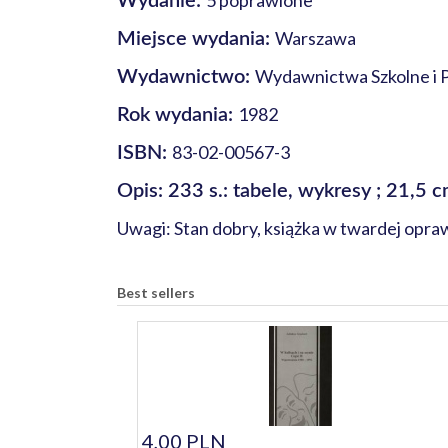
5 poprawione
Wydanie:
Warszawa
Miejsce wydania:
Wydawnictwa Szkolne i 
Wydawnictwo:
1982
Rok wydania:
83-02-00567-3
ISBN:
Opis: 233 s.: tabele, wykresy ; 21,5 
Uwagi: Stan dobry, książka w twardej opra
Best sellers
4,00 PLN