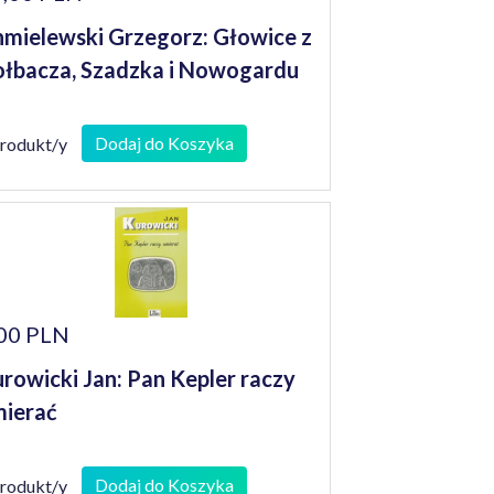
mielewski Grzegorz: Głowice z
łbacza, Szadzka i Nowogardu
Dodaj do Koszyka
produkt/y
00 PLN
rowicki Jan: Pan Kepler raczy
ierać
Dodaj do Koszyka
produkt/y