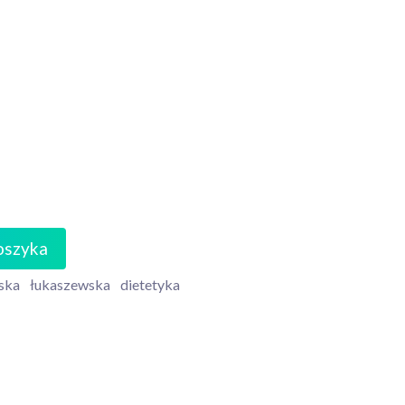
oszyka
ska
łukaszewska
dietetyka