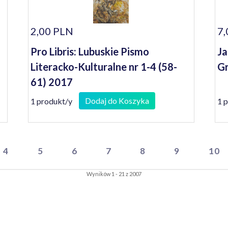
2,00 PLN
7,
Pro Libris: Lubuskie Pismo
Ja
Literacko-Kulturalne nr 1-4 (58-
Gr
61) 2017
Dodaj do Koszyka
1 produkt/y
1 
4
5
6
7
8
9
10
Wyników 1 - 21 z 2007