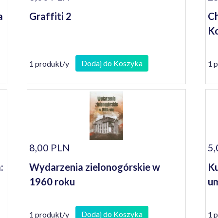
a
Graffiti 2
Ch
Ko
Dodaj do Koszyka
1 produkt/y
1 
8,00 PLN
5,
:
Wydarzenia zielonogórskie w
Ku
1960 roku
um
Dodaj do Koszyka
1 produkt/y
1 