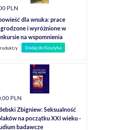
00 PLN
owieść dla wnuka: prace
grodzone i wyróżnione w
nkursie na wspomnienia
niorów
Dodaj do Koszyka
produkt/y
,00 PLN
debski Zbigniew: Seksualność
laków na początku XXI wieku -
udium badawcze