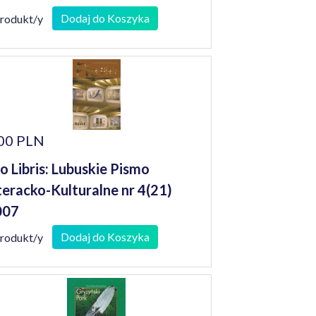
Dodaj do Koszyka
produkt/y
00 PLN
o Libris: Lubuskie Pismo
teracko-Kulturalne nr 4(21)
007
Dodaj do Koszyka
produkt/y