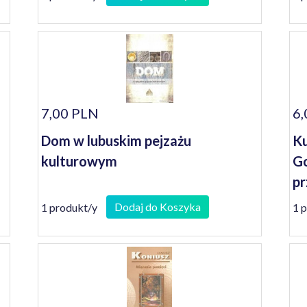
7,00 PLN
6,
Dom w lubuskim pejzażu
Ku
kulturowym
Go
pr
Dodaj do Koszyka
1 produkt/y
1 