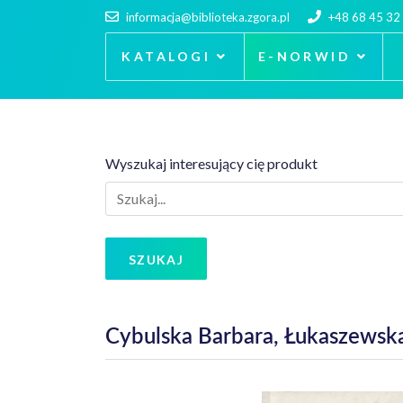
informacja@biblioteka.zgora.pl
+48 68 45 32
KATALOGI
E-NORWID
Wyszukaj interesujący cię produkt
SZUKAJ
Cybulska Barbara, Łukaszewska