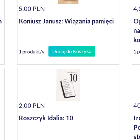
5,00 PLN
4,
a
Koniusz Janusz: Wiązania pamięci
Op
na
ko
se
Dodaj do Koszyka
1 produkt/y
1 
2,00 PLN
40
Roszczyk Idalia: 10
Iz
Po
st