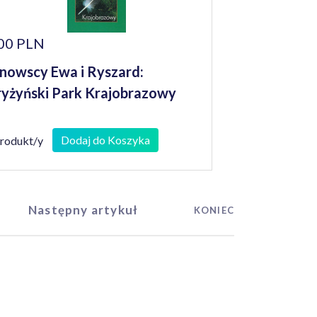
00 PLN
nowscy Ewa i Ryszard:
yżyński Park Krajobrazowy
Dodaj do Koszyka
produkt/y
Następny artykuł
KONIEC