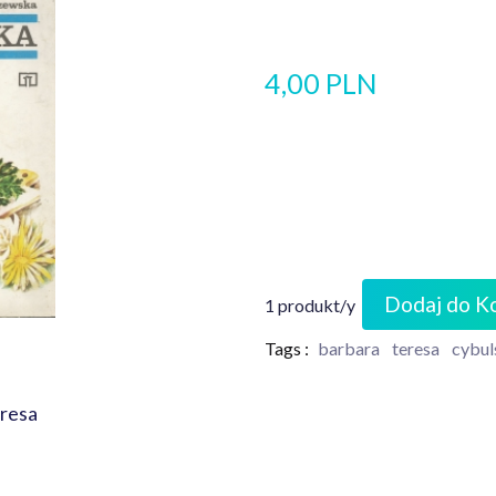
4,00 PLN
Dodaj do K
1 produkt/y
Tags :
barbara
teresa
cybul
eresa