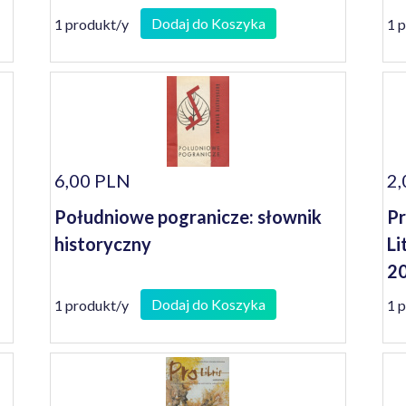
Dodaj do Koszyka
1 produkt/y
1 
6,00 PLN
2,
Południowe pogranicze: słownik
Pr
historyczny
Li
2
Dodaj do Koszyka
1 produkt/y
1 