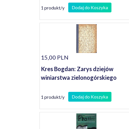
Dodaj do Koszyka
1 produkt/y
15,00 PLN
Kres Bogdan: Zarys dziejów
winiarstwa zielonogórskiego
Dodaj do Koszyka
1 produkt/y