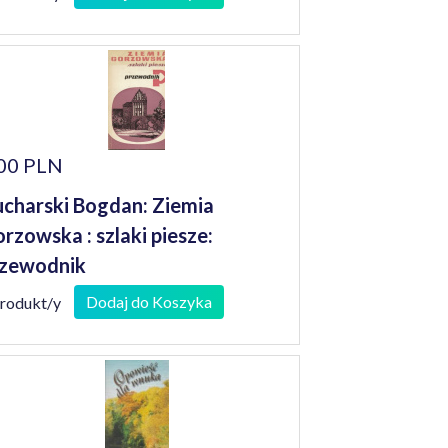
00 PLN
charski Bogdan: Ziemia
rzowska : szlaki piesze:
zewodnik
Dodaj do Koszyka
produkt/y