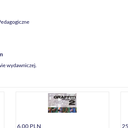
Pedagogiczne
cm
wie wydawniczej.
6,00 PLN
25