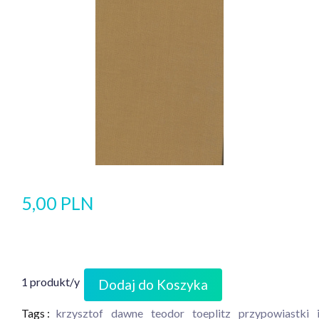
5,00 PLN
1 produkt/y
Dodaj do Koszyka
Tags :
krzysztof
dawne
teodor
toeplitz
przypowiastki