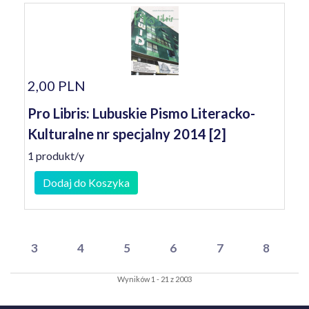
2,00 PLN
Pro Libris: Lubuskie Pismo Literacko-
Kulturalne nr specjalny 2014 [2]
1 produkt/y
Dodaj do Koszyka
3
4
5
6
7
8
Wyników 1 - 21 z 2003