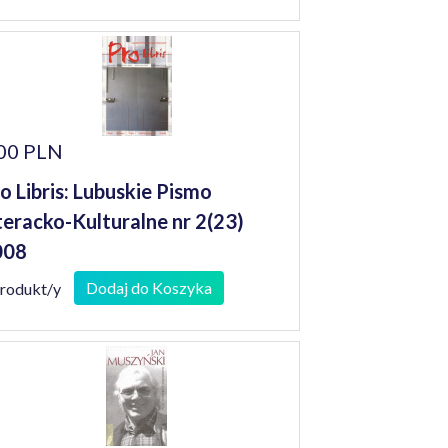
945-1989
00 PLN
o Libris: Lubuskie Pismo
teracko-Kulturalne nr 2(23)
008
Dodaj do Koszyka
produkt/y