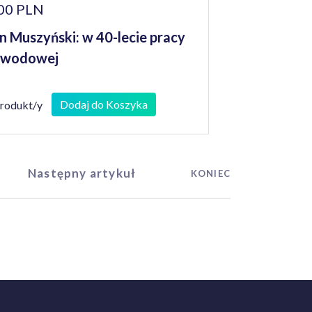
00 PLN
n Muszyński: w 40-lecie pracy
awodowej
Dodaj do Koszyka
produkt/y
Następny artykuł
KONIEC