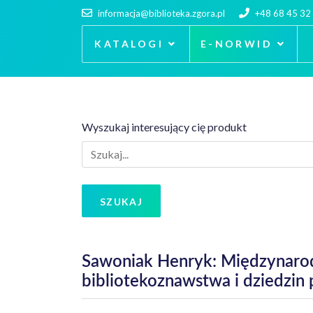
informacja@biblioteka.zgora.pl
+48 68 45 32
KATALOGI
E-NORWID
Wyszukaj interesujący cię produkt
SZUKAJ
Sawoniak Henryk: Międzynarod
bibliotekoznawstwa i dziedzi