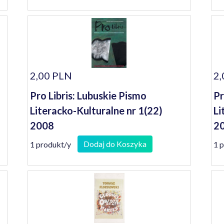
1
2,00 PLN
2,
Pro Libris: Lubuskie Pismo
Pr
Literacko-Kulturalne nr 1(22)
Li
2008
2
Dodaj do Koszyka
1 produkt/y
1 