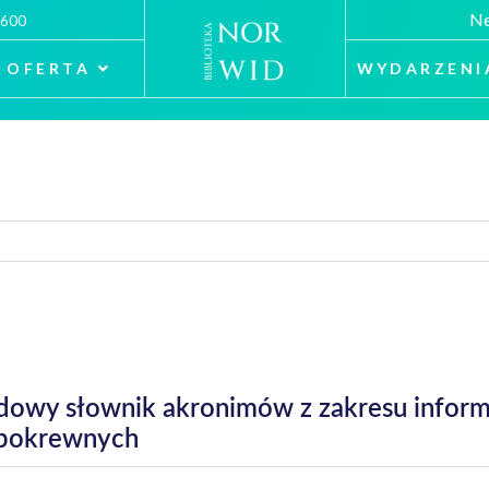
Ne
 600
OFERTA
WYDARZENI
owy słownik akronimów z zakresu inform
n pokrewnych