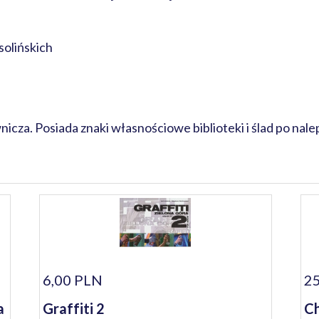
olińskich
za. Posiada znaki własnościowe biblioteki i ślad po nalep
6,00 PLN
25
a
Graffiti 2
Ch