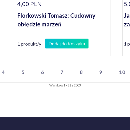
4,00 PLN
5,
Florkowski Tomasz: Cudowny
Ja
obłędzie marzeń
z
Dodaj do Koszyka
1 produkt/y
1 
4
5
6
7
8
9
10
Wyników 1 - 21 z 2003