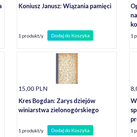
a
Koniusz Janusz: Wiązania pamięci
Op
na
ko
se
Dodaj do Koszyka
1 produkt/y
1 
15,00 PLN
8,
Kres Bogdan: Zarys dziejów
W 
winiarstwa zielonogórskiego
sp
pr
Śr
Dodaj do Koszyka
1 produkt/y
1 