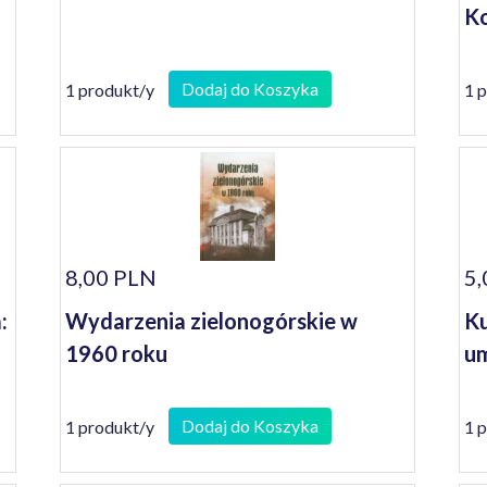
Ko
Dodaj do Koszyka
1 produkt/y
1 
8,00 PLN
5,
:
Wydarzenia zielonogórskie w
Ku
1960 roku
um
Dodaj do Koszyka
1 produkt/y
1 