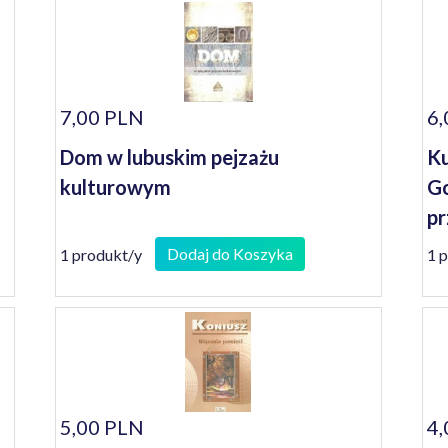
7,00 PLN
6,
Dom w lubuskim pejzażu
Ku
kulturowym
Go
pr
Dodaj do Koszyka
1 produkt/y
1 
5,00 PLN
4,