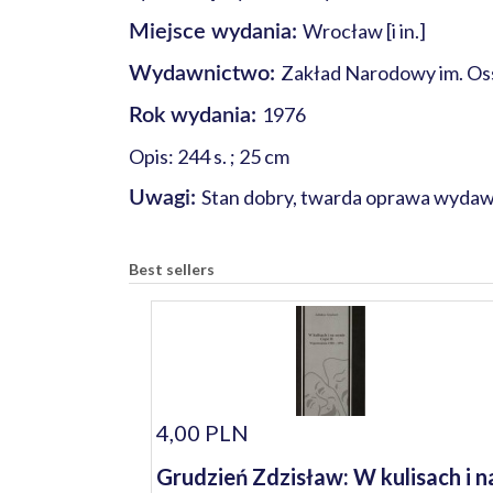
Wrocław [i in.]
Miejsce wydania:
Zakład Narodowy im. Oss
Wydawnictwo:
1976
Rok wydania:
Opis: 244 s. ; 25 cm
Stan dobry, twarda oprawa wydawnic
Uwagi:
Best sellers
4,00 PLN
Grudzień Zdzisław: W kulisach i n