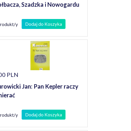
łbacza, Szadzka i Nowogardu
Dodaj do Koszyka
produkt/y
00 PLN
rowicki Jan: Pan Kepler raczy
ierać
Dodaj do Koszyka
produkt/y