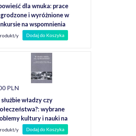
owieść dla wnuka: prace
grodzone i wyróżnione w
nkursie na wspomnienia
niorów
Dodaj do Koszyka
produkt/y
00 PLN
służbie władzy czy
ołeczeństwa?: wybrane
oblemy kultury i nauki na
odkowym Nadodrzu w latach
Dodaj do Koszyka
produkt/y