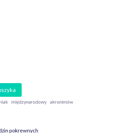
oszyka
niak
międzynarodowy
akronimów
edzin pokrewnych