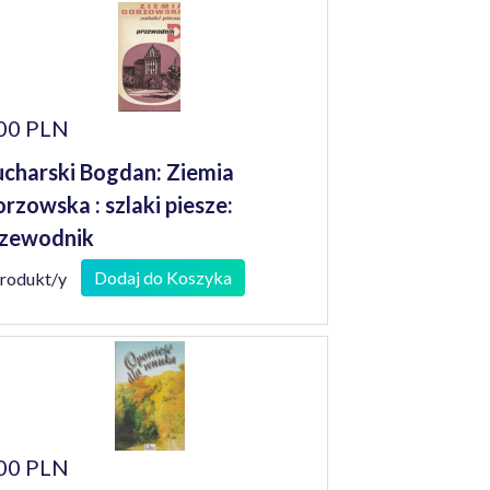
00 PLN
charski Bogdan: Ziemia
rzowska : szlaki piesze:
zewodnik
Dodaj do Koszyka
produkt/y
00 PLN