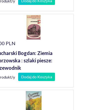
Dodaj do Koszyka
produkt/y
00 PLN
charski Bogdan: Ziemia
rzowska : szlaki piesze:
zewodnik
Dodaj do Koszyka
produkt/y