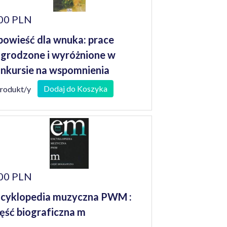
00 PLN
owieść dla wnuka: prace
grodzone i wyróżnione w
nkursie na wspomnienia
niorów
Dodaj do Koszyka
produkt/y
00 PLN
cyklopedia muzyczna PWM :
ęść biograficzna m