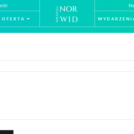
Ne
 600
OFERTA
WYDARZENI