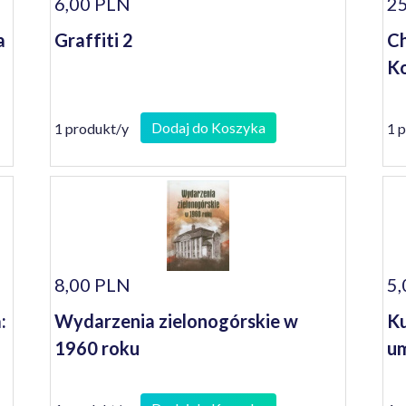
6,00 PLN
25
a
Graffiti 2
Ch
Ko
Dodaj do Koszyka
1 produkt/y
1 
8,00 PLN
5,
:
Wydarzenia zielonogórskie w
Ku
1960 roku
um