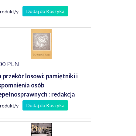
Dodaj do Koszyka
produkt/y
00 PLN
 przekór losowi: pamiętniki i
pomnienia osób
epełnosprawnych : redakcja
nusz Koniusz
Dodaj do Koszyka
produkt/y