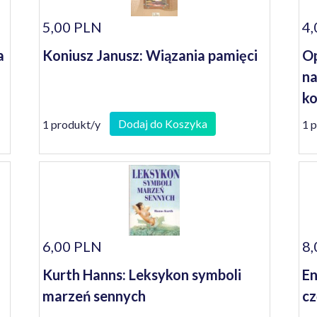
5,00 PLN
4,
a
Koniusz Janusz: Wiązania pamięci
Op
na
ko
se
Dodaj do Koszyka
1 produkt/y
1 
6,00 PLN
8,
Kurth Hanns: Leksykon symboli
En
marzeń sennych
cz