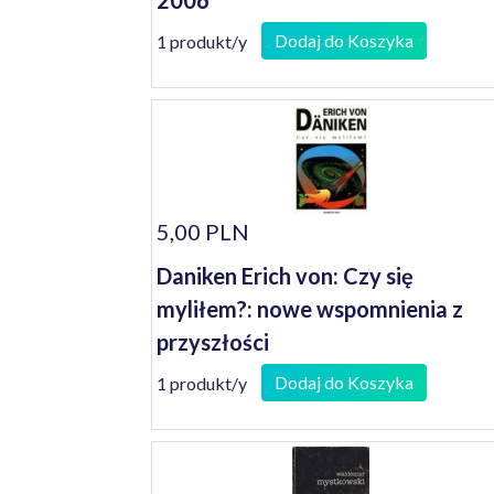
2006
Dodaj do Koszyka
1 produkt/y
5,00 PLN
Daniken Erich von: Czy się
myliłem?: nowe wspomnienia z
przyszłości
Dodaj do Koszyka
1 produkt/y