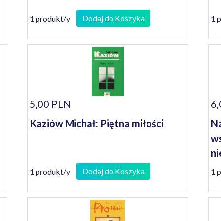
Dodaj do Koszyka
1 produkt/y
1 
5,00 PLN
6,
Kaziów Michał: Piętna miłości
Na
ws
ni
Ja
Dodaj do Koszyka
1 produkt/y
1 