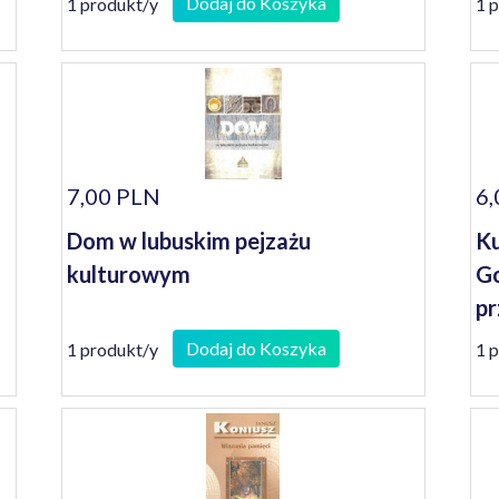
Dodaj do Koszyka
1 produkt/y
1 
7,00 PLN
6,
Dom w lubuskim pejzażu
Ku
kulturowym
Go
pr
Dodaj do Koszyka
1 produkt/y
1 