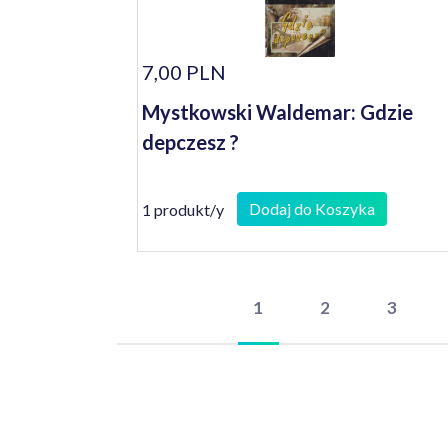
7,00 PLN
Mystkowski Waldemar: Gdzie
depczesz ?
Dodaj do Koszyka
1 produkt/y
1
2
3