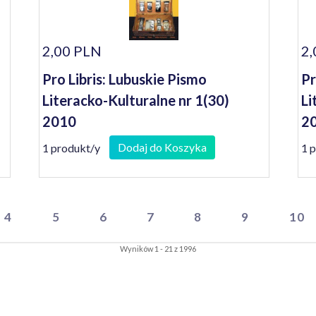
2,00 PLN
2,
Pro Libris: Lubuskie Pismo
Pr
Literacko-Kulturalne nr 1(30)
Li
2010
20
Dodaj do Koszyka
1 produkt/y
1 
4
5
6
7
8
9
10
Wyników 1 - 21 z 1996