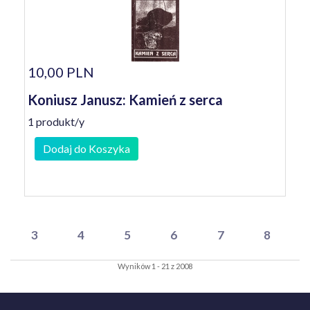
10,00 PLN
Koniusz Janusz: Kamień z serca
1 produkt/y
Dodaj do Koszyka
3
4
5
6
7
8
Wyników 1 - 21 z 2008