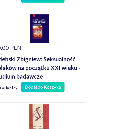
,00 PLN
debski Zbigniew: Seksualność
laków na początku XXI wieku -
udium badawcze
Dodaj do Koszyka
produkt/y