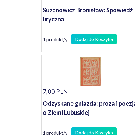
Suzanowicz Bronisław: Spowiedź
liryczna
Dodaj do Koszyka
1 produkt/y
7,00 PLN
Odzyskane gniazda: proza i poezj
o Ziemi Lubuskiej
Dodaj do Koszyka
1 produkt/y