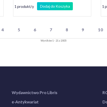
Dodaj do Koszyka
1 produkt/y
1 
4
5
6
7
8
9
10
Wyników 1 - 21 z 2005
Wydawnictwo Pro Libris
R
e-Antykwariat
Do