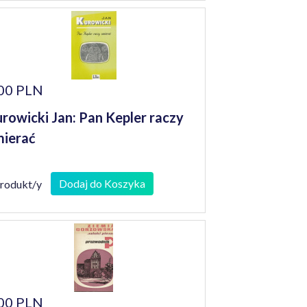
00 PLN
rowicki Jan: Pan Kepler raczy
ierać
Dodaj do Koszyka
produkt/y
00 PLN