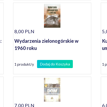
8,00 PLN
5,
:
Wydarzenia zielonogórskie w
Ku
1960 roku
um
Dodaj do Koszyka
1 produkt/y
1 
7,00 PLN
6,