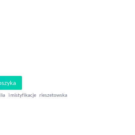
oszyka
lia
i mistyfikacje
rieszetowska