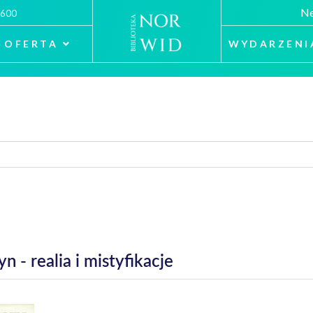
Ne
 600
OFERTA
WYDARZENI
 - realia i mistyfikacje