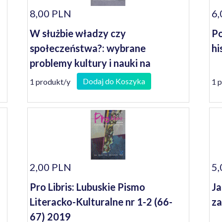
8,00 PLN
6,
W służbie władzy czy
Po
społeczeństwa?: wybrane
hi
problemy kultury i nauki na
Środkowym Nadodrzu w latach
Dodaj do Koszyka
1 produkt/y
1 
1945-1989
2,00 PLN
5,
Pro Libris: Lubuskie Pismo
Ja
Literacko-Kulturalne nr 1-2 (66-
z
67) 2019