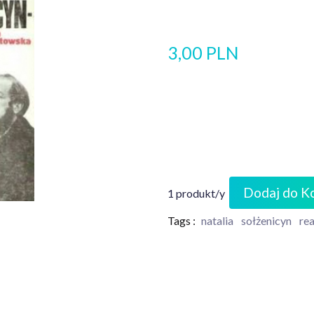
3,00 PLN
Dodaj do K
1 produkt/y
Tags :
natalia
sołżenicyn
rea