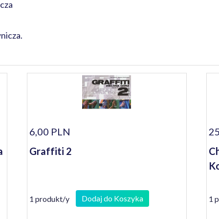
cza
nicza.
6,00 PLN
25
a
Graffiti 2
Ch
Ko
Dodaj do Koszyka
1 produkt/y
1 