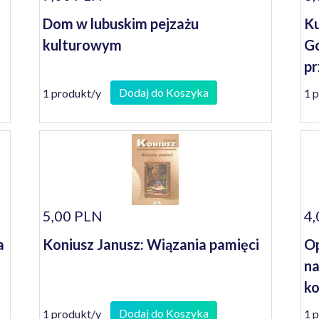
Dom w lubuskim pejzażu
Ku
kulturowym
Go
pr
Dodaj do Koszyka
1 produkt/y
1 
5,00 PLN
4,
a
Koniusz Janusz: Wiązania pamięci
Op
na
ko
se
Dodaj do Koszyka
1 produkt/y
1 