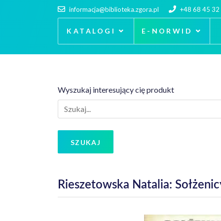
informacja@biblioteka.zgora.pl
+48 68 45 32
KATALOGI
E-NORWID
Wyszukaj interesujący cię produkt
SZUKAJ
Rieszetowska Natalia: Sołżenicyn