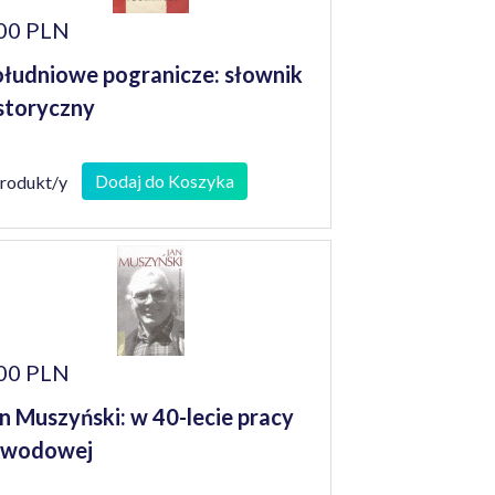
00 PLN
łudniowe pogranicze: słownik
storyczny
Dodaj do Koszyka
produkt/y
00 PLN
n Muszyński: w 40-lecie pracy
awodowej