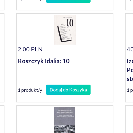
2,00 PLN
40
Roszczyk Idalia: 10
Iz
Po
st
Dodaj do Koszyka
1 produkt/y
1 