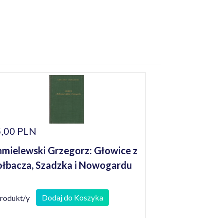
,00 PLN
mielewski Grzegorz: Głowice z
łbacza, Szadzka i Nowogardu
Dodaj do Koszyka
produkt/y