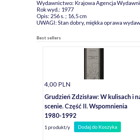
Wydawnictwo: Krajowa Agencja Wydawni
Rok wyd.: 1977
Opis: 256 s. ; 16,5 cm
UWAGI: Stan dobry, miękka oprawa wydaw
Best sellers
4,00 PLN
Grudzień Zdzisław: W kulisach i n
scenie. Część II. Wspomnienia
1980-1992
Dodaj do Koszyka
1 produkt/y