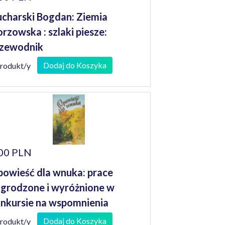
charski Bogdan: Ziemia
rzowska : szlaki piesze:
zewodnik
Dodaj do Koszyka
produkt/y
00 PLN
owieść dla wnuka: prace
grodzone i wyróżnione w
nkursie na wspomnienia
niorów
Dodaj do Koszyka
produkt/y