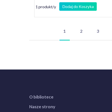
Dodaj do Koszyka
1 produkt/y
1
2
3
O bibliotece
Nasze strony