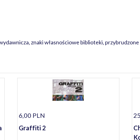
awnicza, znaki własnościowe biblioteki, przybrudzone brze
6,00 PLN
25
a
Graffiti 2
Ch
Ko