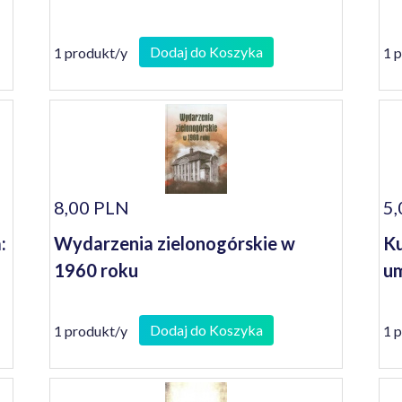
Dodaj do Koszyka
1 produkt/y
1 
8,00 PLN
5,
:
Wydarzenia zielonogórskie w
Ku
1960 roku
um
Dodaj do Koszyka
1 produkt/y
1 