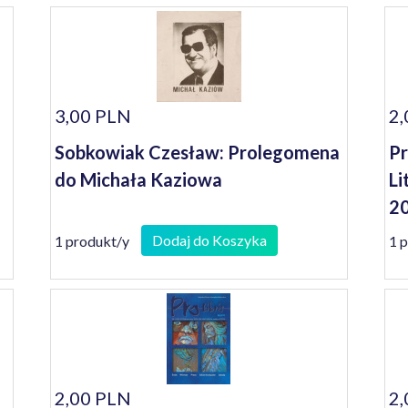
3,00 PLN
2,
Sobkowiak Czesław: Prolegomena
Pr
do Michała Kaziowa
Li
2
Dodaj do Koszyka
1 produkt/y
1 
2,00 PLN
2,