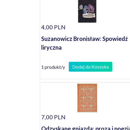
4,00 PLN
Suzanowicz Bronisław: Spowiedź
liryczna
Dodaj do Koszyka
1 produkt/y
7,00 PLN
Odzyskane gniazda: proza i poezj