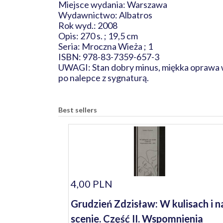
Miejsce wydania: Warszawa
Wydawnictwo: Albatros
Rok wyd.: 2008
Opis: 270 s. ; 19,5 cm
Seria: Mroczna Wieża ; 1
ISBN: 978-83-7359-657-3
UWAGI: Stan dobry minus, miękka oprawa wyd
po nalepce z sygnaturą.
Best sellers
4,00 PLN
Grudzień Zdzisław: W kulisach i n
scenie. Część II. Wspomnienia