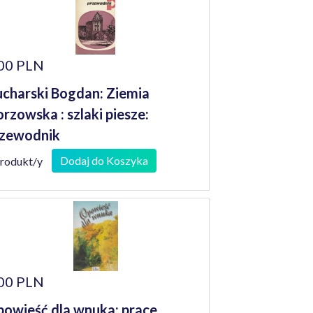
00 PLN
charski Bogdan: Ziemia
rzowska : szlaki piesze:
zewodnik
Dodaj do Koszyka
produkt/y
00 PLN
owieść dla wnuka: prace