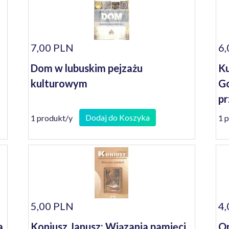
7,00 PLN
6,
Dom w lubuskim pejzażu
Ku
kulturowym
Go
pr
Dodaj do Koszyka
1 produkt/y
1 
5,00 PLN
4,
a
Koniusz Janusz: Wiązania pamięci
Op