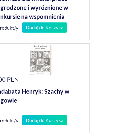
grodzone i wyróżnione w
nkursie na wspomnienia
niorów
Dodaj do Koszyka
produkt/y
00 PLN
dabata Henryk: Szachy w
agowie
Dodaj do Koszyka
produkt/y