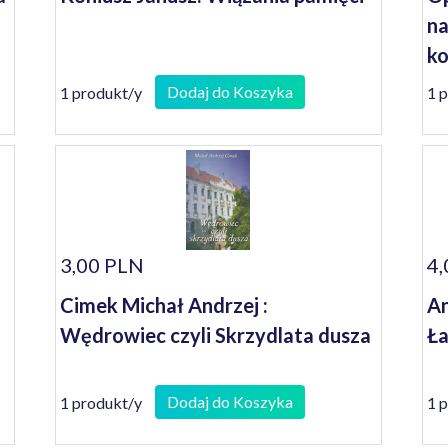
na
ko
se
Dodaj do Koszyka
1 produkt/y
1 
3,00 PLN
4,
Cimek Michał Andrzej :
An
Wędrowiec czyli Skrzydlata dusza
Ł
Dodaj do Koszyka
1 produkt/y
1 