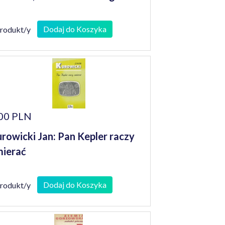
Dodaj do Koszyka
produkt/y
00 PLN
rowicki Jan: Pan Kepler raczy
ierać
Dodaj do Koszyka
produkt/y