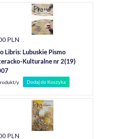
00 PLN
o Libris: Lubuskie Pismo
teracko-Kulturalne nr 2(19)
007
Dodaj do Koszyka
produkt/y
00 PLN