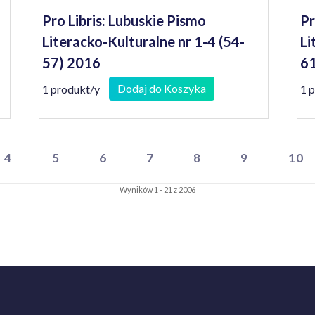
Pro Libris: Lubuskie Pismo
Pr
Literacko-Kulturalne nr 1-4 (54-
Li
57) 2016
61
Dodaj do Koszyka
1 produkt/y
1 
4
5
6
7
8
9
10
Wyników 1 - 21 z 2006