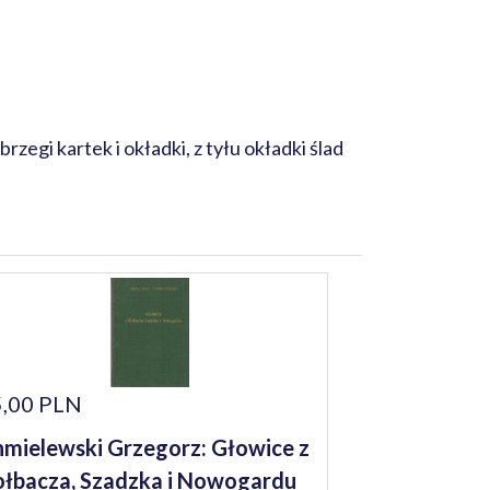
gi kartek i okładki, z tyłu okładki ślad
,00 PLN
mielewski Grzegorz: Głowice z
łbacza, Szadzka i Nowogardu