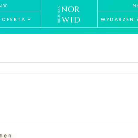
Ne
 600
OFERTA
WYDARZENI