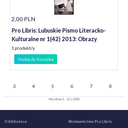
2,00 PLN
Pro Libris: Lubuskie Pismo Literacko-
Kulturalne nr 1(42) 2013: Obrazy
1 produkt/y
Dodaj do Koszyka
3
4
5
6
7
8
Wyników 1 - 21 z 2003
O bibliotece
Wydawnictwo Pro Libris