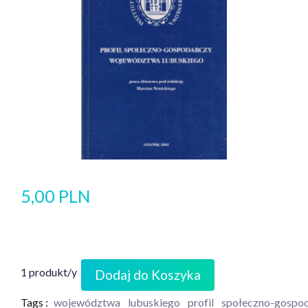
5,00 PLN
1 produkt/y
Dodaj do Koszyka
Tags :
województwa
lubuskiego
profil
społeczno-gospo