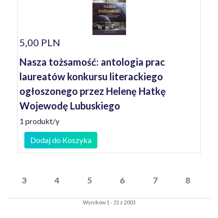
5,00 PLN
Nasza tożsamość: antologia prac
laureatów konkursu literackiego
ogłoszonego przez Helenę Hatkę
Wojewodę Lubuskiego
1 produkt/y
Dodaj do Koszyka
3
4
5
6
7
8
Wyników 1 - 21 z 2003