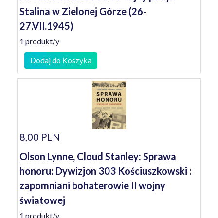
Stalina w Zielonej Górze (26-
27.VII.1945)
1 produkt/y
Dodaj do Koszyka
8,00 PLN
Olson Lynne, Cloud Stanley: Sprawa
honoru: Dywizjon 303 Kościuszkowski :
zapomniani bohaterowie II wojny
światowej
1 produkt/y