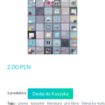
2,00 PLN
1 produkt/y
Dodaj do Koszyka
Tags :
pismo
lubuskie
literatura
pro libris
literacko-kult