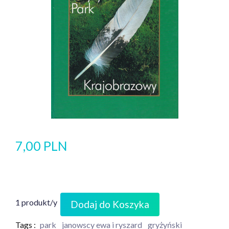
7,00 PLN
1 produkt/y
Dodaj do Koszyka
Tags :
park
janowscy ewa i ryszard
gryżyński