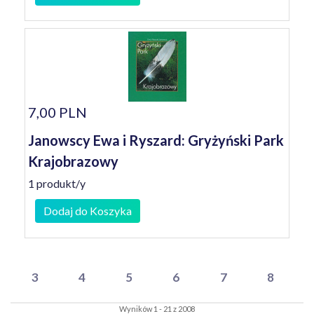
7,00 PLN
Janowscy Ewa i Ryszard: Gryżyński Park
Krajobrazowy
1 produkt/y
Dodaj do Koszyka
3
4
5
6
7
8
Wyników 1 - 21 z 2008