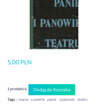
5,00 PLN
1 produkt/y
Dodaj do Koszyka
Tags :
maria
czanerle
panie
i panowie
teatru