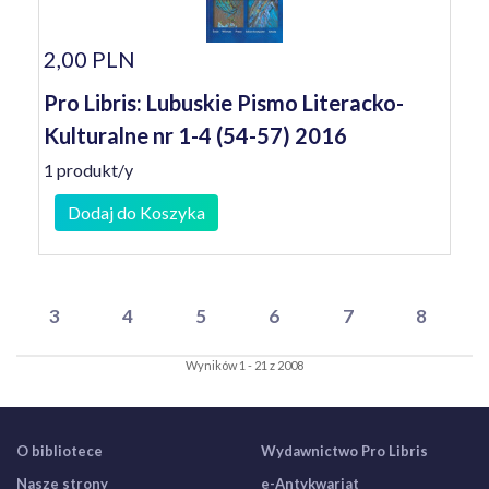
2,00 PLN
Pro Libris: Lubuskie Pismo Literacko-
Kulturalne nr 1-4 (54-57) 2016
1 produkt/y
Dodaj do Koszyka
3
4
5
6
7
8
Wyników 1 - 21 z 2008
O bibliotece
Wydawnictwo Pro Libris
Nasze strony
e-Antykwariat