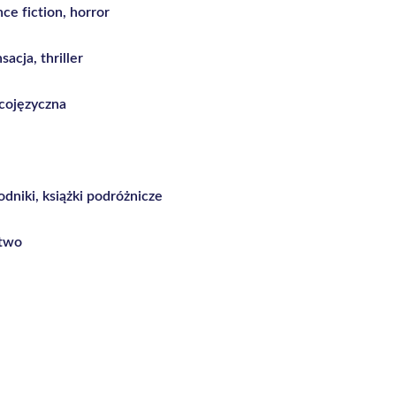
nce fiction, horror
sacja, thriller
bcojęzyczna
dniki, książki podróżnicze
stwo