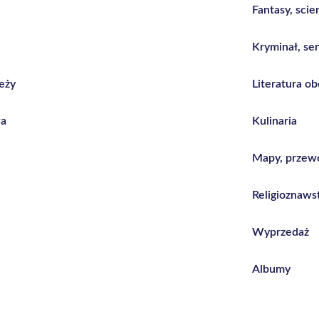
Fantasy, scie
Kryminał, sen
ieży
Literatura o
wa
Kulinaria
Mapy, przewo
Religioznaw
Wyprzedaż
Albumy