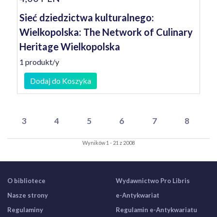
Sieć dziedzictwa kulturalnego:
Wielkopolska: The Network of Culinary
Heritage Wielkopolska
1 produkt/y
Dodaj do Koszyka
3
4
5
6
7
8
Wyników 1 - 21 z 2008
O bibliotece
Wydawnictwo Pro Libris
Nasze strony
e-Antykwariat
Regulaminy
Regulamin e-Antykwariatu