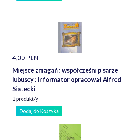
4,00 PLN
Miejsce zmagań : współcześni pisarze
lubuscy : informator opracował Alfred
Siatecki
1 produkt/y
Dodaj do Koszyka