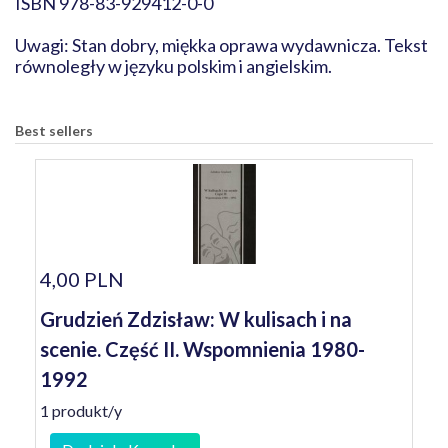
ISBN 978-83-929412-0-0
Uwagi: Stan dobry, miękka oprawa wydawnicza. Tekst
równoległy w języku polskim i angielskim.
Best sellers
4,00 PLN
Grudzień Zdzisław: W kulisach i na
scenie. Część II. Wspomnienia 1980-
1992
1 produkt/y