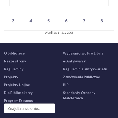
3
4
5
6
7
8
Wyników 1 - 21 z 2003
O bibliotece
Wydawnictwo Pro Libris
Nasze strony
e-Antykwariat
Regulaminy
Regulamin e-Antykwariatu
Projekty
Zamówienia Publiczne
Projekty Unijne
BIP
Dla Bibliotekarzy
Standardy Ochrony
Małoletnich
Program Erasmus+