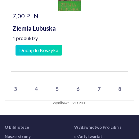
7,00 PLN
Ziemia Lubuska
1 produkt/y
Dodaj do Koszyka
3
4
5
6
7
8
Wyników 1 - 21 z 2003
O bibliotece
Wydawnictwo Pro Libris
Nasze strony
e-Antykwariat