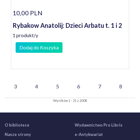
10,00 PLN
Rybakow Anatolij: Dzieci Arbatu t. 1 i 2
1 produkt/y
Dodaj do Koszyka
3
4
5
6
7
8
Wyników 1 - 21 z 2008
O bibliotece
Wydawnictwo Pro Libris
Nasze strony
e-Antykwariat