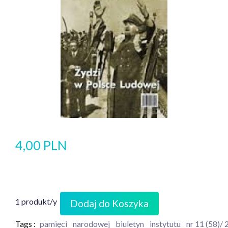
4,00 PLN
1 produkt/y
Dodaj do Koszyka
Tags :
pamięci
narodowej
biuletyn
instytutu
nr 11 (58)/