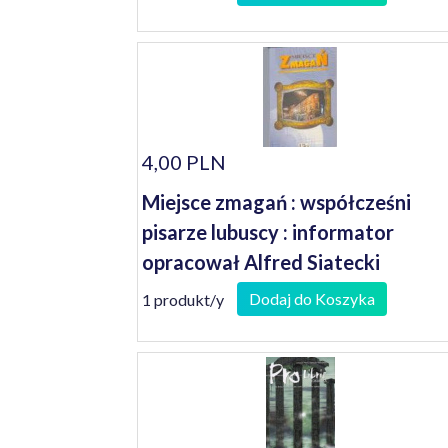
4,00 PLN
Miejsce zmagań : współcześni
pisarze lubuscy : informator
opracował Alfred Siatecki
Dodaj do Koszyka
1 produkt/y