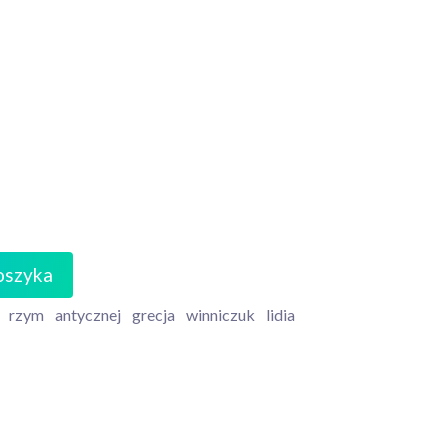
oszyka
rzym
antycznej
grecja
winniczuk
lidia