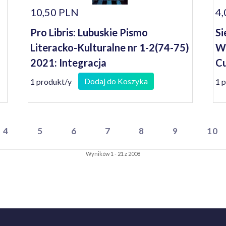
10,50 PLN
4,
Pro Libris: Lubuskie Pismo
Si
Literacko-Kulturalne nr 1-2(74-75)
Wi
2021: Integracja
Cu
Dodaj do Koszyka
1 produkt/y
1 
4
5
6
7
8
9
10
Wyników 1 - 21 z 2008