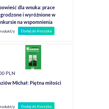
owieść dla wnuka: prace
grodzone i wyróżnione w
nkursie na wspomnienia
niorów
Dodaj do Koszyka
produkt/y
00 PLN
ziów Michał: Piętna miłości
Dodaj do Koszyka
produkt/y