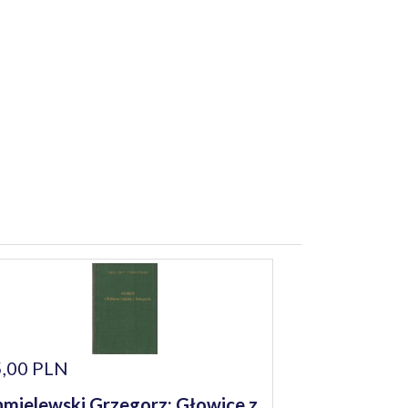
,00 PLN
mielewski Grzegorz: Głowice z