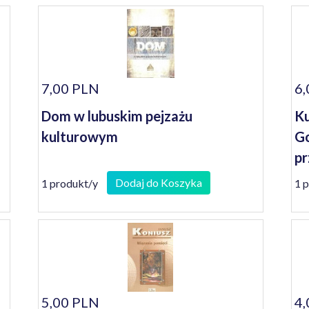
7,00 PLN
6,
Dom w lubuskim pejzażu
Ku
kulturowym
Go
pr
Dodaj do Koszyka
1 produkt/y
1 
5,00 PLN
4,