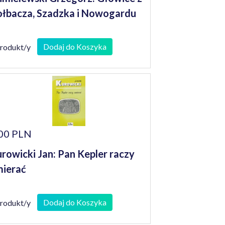
łbacza, Szadzka i Nowogardu
Dodaj do Koszyka
produkt/y
00 PLN
rowicki Jan: Pan Kepler raczy
ierać
Dodaj do Koszyka
produkt/y