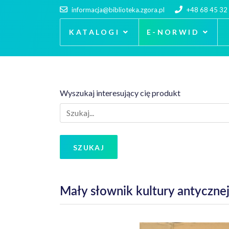
informacja@biblioteka.zgora.pl
+48 68 45 32
KATALOGI
E-NORWID
Wyszukaj interesujący cię produkt
SZUKAJ
Mały słownik kultury antycznej