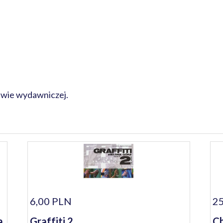
rawie wydawniczej.
6,00 PLN
25
a
Graffiti 2
Ch