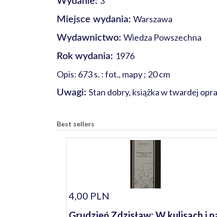
3
Wydanie:
Warszawa
Miejsce wydania:
Wiedza Powszechna
Wydawnictwo:
1976
Rok wydania:
Opis: 673 s. : fot., mapy ; 20 cm
Stan dobry, książka w twardej op
Uwagi:
Best sellers
4,00 PLN
Grudzień Zdzisław: W kulisach i n