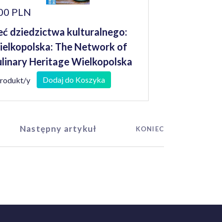
00 PLN
eć dziedzictwa kulturalnego:
elkopolska: The Network of
linary Heritage Wielkopolska
Dodaj do Koszyka
produkt/y
Następny artykuł
KONIEC