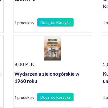
Ko
Dodaj do Koszyka
1 produkt/y
1 
8,00 PLN
5,
:
Wydarzenia zielonogórskie w
Ku
1960 roku
um
Dodaj do Koszyka
1 produkt/y
1 