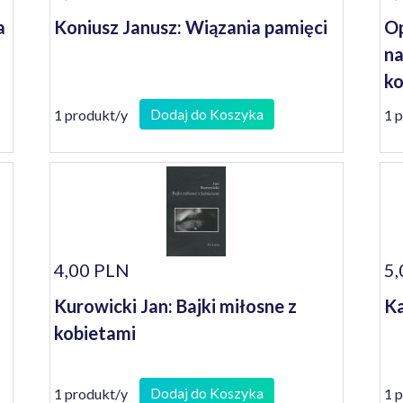
a
Koniusz Janusz: Wiązania pamięci
Op
na
ko
se
Dodaj do Koszyka
1 produkt/y
1 
4,00 PLN
5,
Kurowicki Jan: Bajki miłosne z
Ka
kobietami
Dodaj do Koszyka
1 produkt/y
1 