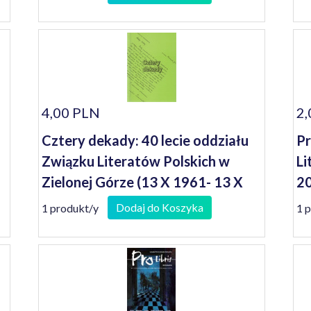
4,00 PLN
2,
Cztery dekady: 40 lecie oddziału
Pr
Związku Literatów Polskich w
Li
Zielonej Górze (13 X 1961- 13 X
2
2001)
Dodaj do Koszyka
1 produkt/y
1 