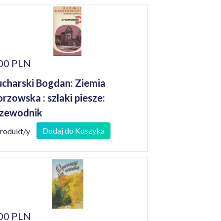
00 PLN
charski Bogdan: Ziemia
rzowska : szlaki piesze:
zewodnik
Dodaj do Koszyka
produkt/y
00 PLN