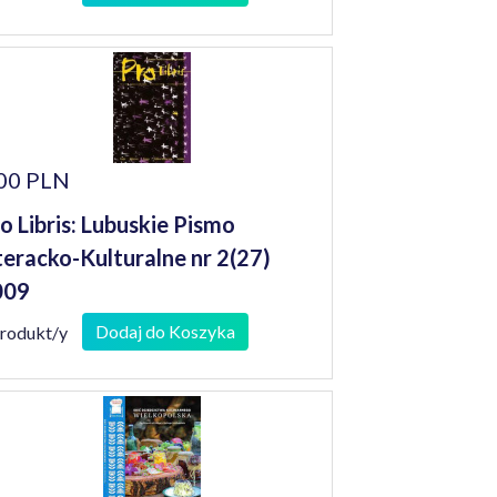
00 PLN
o Libris: Lubuskie Pismo
teracko-Kulturalne nr 2(27)
009
Dodaj do Koszyka
produkt/y